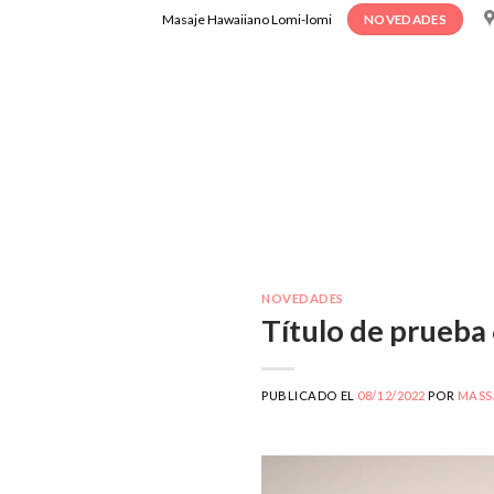
Skip
Masaje Hawaiiano Lomi-lomi
NOVEDADES
to
content
NOVEDADES
Título de prueba
PUBLICADO EL
08/12/2022
POR
MASS