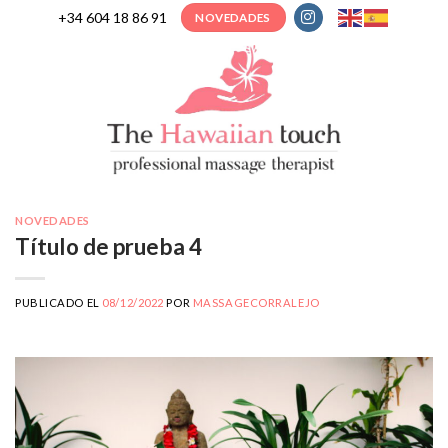
Skip
+34 604 18 86 91
NOVEDADES
to
content
NOVEDADES
Título de prueba 4
PUBLICADO EL
08/12/2022
POR
MASSAGECORRALEJO